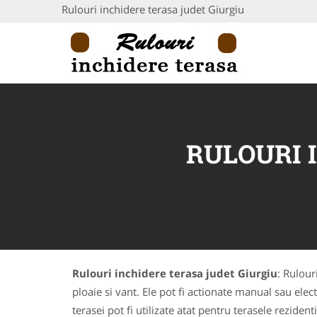
Rulouri inchidere terasa judet Giurgiu
RULOURI 
Rulouri inchidere terasa judet Giurgiu
: Rulour
ploaie si vant. Ele pot fi actionate manual sau elect
terasei pot fi utilizate atat pentru terasele rezide