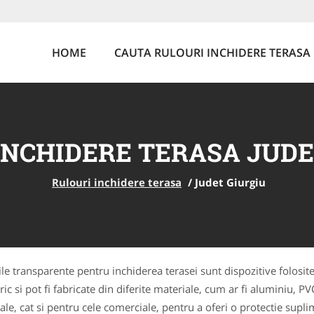
HOME
CAUTA RULOURI INCHIDERE TERASA
INCHIDERE TERASA JUDE
Rulouri inchidere terasa
/
Judet Giurgiu
ile transparente pentru inchiderea terasei sunt dispozitive folosite
ric si pot fi fabricate din diferite materiale, cum ar fi aluminiu, P
ntiale, cat si pentru cele comerciale, pentru a oferi o protectie su