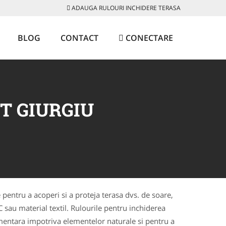
ADAUGA RULOURI INCHIDERE TERASA
BLOG
CONTACT
CONECTARE
T GIURGIU
 pentru a acoperi si a proteja terasa dvs. de soare,
VC sau material textil. Rulourile pentru inchiderea
plimentara impotriva elementelor naturale si pentru a