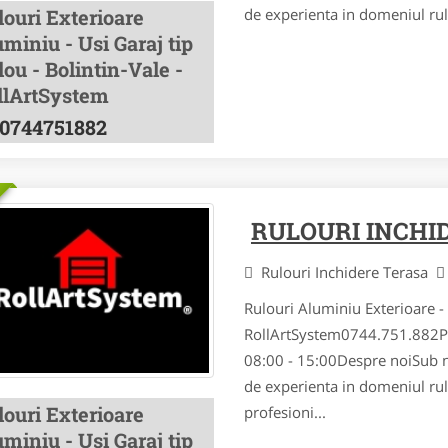
louri Exterioare
de experienta in domeniul rul
miniu - Usi Garaj tip
ou - Bolintin-Vale -
llArtSystem
0744751882
RULOURI INCHI
Rulouri Inchidere Terasa
Rulouri Aluminiu Exterioare - 
RollArtSystem0744.751.882Pr
08:00 - 15:00Despre noi Sub 
de experienta in domeniul rul
louri Exterioare
profesioni...
miniu - Usi Garaj tip