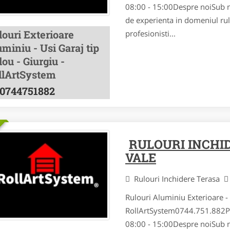
08:00 - 15:00Despre noi Sub 
de experienta in domeniul rul
louri Exterioare
profesionisti...
miniu - Usi Garaj tip
ou - Giurgiu -
llArtSystem
0744751882
RULOURI INCHI
VALE
Rulouri Inchidere Terasa
Rulouri Aluminiu Exterioare - 
RollArtSystem0744.751.882Pr
08:00 - 15:00Despre noi Sub 