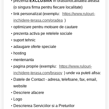
prezenta
EXCLUSIVA
in orasul/localitatea aleasa
(o singura firma pentru fiecare localitate)
link personalizat (exemplu:
https://www.rulouri-
inchidere-terasa.com/oradea
)
optimizare pentru motoare de cautare
prezenta activa pe retelele sociale
suport tehnic
adaugare oferte speciale
hosting
mentenanta
pagina proprie (exemplu:
https://www.rulouri-
inchidere-terasa.com/brasov
) unde va puteti afisa:
Datele de Contact - adresa, telefoane, fax, email,
website
Descriere afacere
Logo
Descrierea Serviciilor si a Preturilor