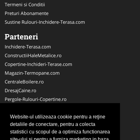
Termeni si Conditii
Preturi Abonamente
Sustine Rulouri-Inchidere-Terasa.com
Parteneri
Inchidere-Terasa.com
ConstructiiHaleMetalice.ro
Copertine-Inchideri-Terase.com
Magazin-Termopane.com
CentraleBoilere.ro
DresajCaine.ro
Pergole-Rulouri-Copertine.ro
ServiciiAlpinism.ro
Alpinist-Utilitar.com
Website-ul utilizeaza cookie pentru a reţine
detaliile de conectare, pentru a colecta
CuratenieSpatiiComerciale.ro
statistici cu scopul de a optimiza functionarea
FirmaTractariAuto.ro
site-ului si pentru a furniza marketing in baza