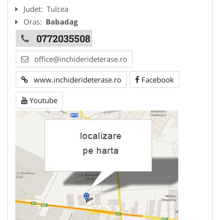
Judet:
Tulcea
Oras:
Babadag
0772035508
office@inchiderideterase.ro
www.inchiderideterase.ro
Facebook
Youtube