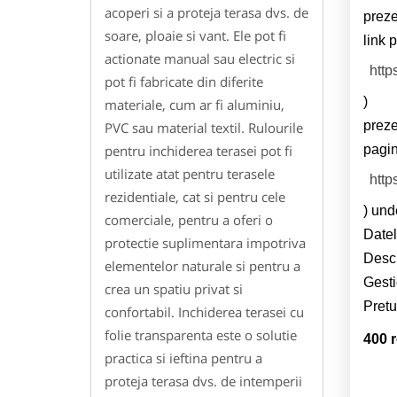
acoperi si a proteja terasa dvs. de
prez
soare, ploaie si vant. Ele pot fi
link 
actionate manual sau electric si
http
pot fi fabricate din diferite
)
materiale, cum ar fi aluminiu,
preze
PVC sau material textil. Rulourile
pagin
pentru inchiderea terasei pot fi
utilizate atat pentru terasele
http
rezidentiale, cat si pentru cele
) und
comerciale, pentru a oferi o
Datel
protectie suplimentara impotriva
Descr
elementelor naturale si pentru a
Gesti
crea un spatiu privat si
Pretu
confortabil. Inchiderea terasei cu
folie transparenta este o solutie
400 r
practica si ieftina pentru a
proteja terasa dvs. de intemperii