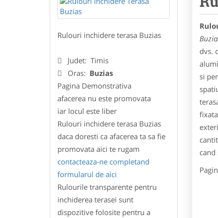
Ru
Rulou
Rulouri inchidere terasa Buzias
Buzia
dvs. d
Judet:
Timis
alumi
Oras:
Buzias
si pe
Pagina Demonstrativa
spati
afacerea nu este promovata
teras
iar locul este liber
fixat
Rulouri inchidere terasa Buzias
exter
daca doresti ca afacerea ta sa fie
canti
promovata aici te rugam
cand 
contacteaza-ne completand
Pagin
formularul de aici
Rulourile transparente pentru
inchiderea terasei sunt
dispozitive folosite pentru a