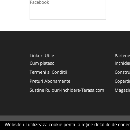
Facebook
Linkuri Utile
Partene
Cum platesc
Inchide
Termeni si Conditii
Constru
Preturi Abonamente
Coperti
Sustine Rulouri-Inchidere-Terasa.com
Magazi
Website-ul utilizeaza cookie pentru a reţine detaliile de conect
© 2014-2026 Powered by
VilonMedia
&
Tokaido 