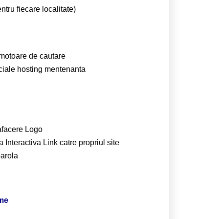
ntru fiecare localitate)
 motoare de cautare
ciale
hosting
mentenanta
afacere
Logo
 Interactiva
Link catre propriul site
parola
ime