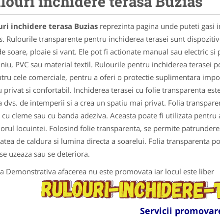
louri inchidere terasa Buzias
ri inchidere terasa Buzias
reprezinta pagina unde puteti gasi i
s
. Rulourile transparente pentru inchiderea terasei sunt dispozitiv
e soare, ploaie si vant. Ele pot fi actionate manual sau electric si p
niu, PVC sau material textil. Rulourile pentru inchiderea terasei pot 
ntru cele comerciale, pentru a oferi o protectie suplimentara impo
u privat si confortabil. Inchiderea terasei cu folie transparenta este
a dvs. de intemperii si a crea un spatiu mai privat. Folia transparen
a cu cleme sau cu banda adeziva. Aceasta poate fi utilizata pentru a 
iorul locuintei. Folosind folie transparenta, se permite patrundere
tatea de caldura si lumina directa a soarelui. Folia transparenta poa
se uzeaza sau se deteriora.
a Demonstrativa afacerea nu este promovata iar locul este liber
Servicii promovar