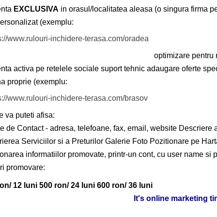
enta
EXCLUSIVA
in orasul/localitatea aleasa (o singura firma pe
personalizat (exemplu:
s://www.rulouri-inchidere-terasa.com/oradea
optimizare pentru
nta activa pe retelele sociale
suport tehnic
adaugare oferte spe
a proprie (exemplu:
s://www.rulouri-inchidere-terasa.com/brasov
e va puteti afisa:
e de Contact - adresa, telefoane, fax, email, website
Descriere 
ierea Serviciilor si a Preturilor
Galerie Foto
Pozitionare pe Harta
onarea informatiilor promovate, printr-un cont, cu user name si 
ri promovare:
on/ 12 luni
500 ron/ 24 luni
600 ron/ 36 luni
It's online marketing t