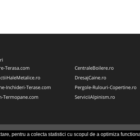
ri
re-Terasa.com
CentraleBoilere.ro
ctiiHaleMetalice.ro
DresajCaine.ro
ne-Inchideri-Terase.com
Pergole-Rulouri-Copertine.ro
n-Termopane.com
ServiciiAlpinism.ro
are, pentru a colecta statistici cu scopul de a optimiza functiona
Consult
-
ANPC
SOL