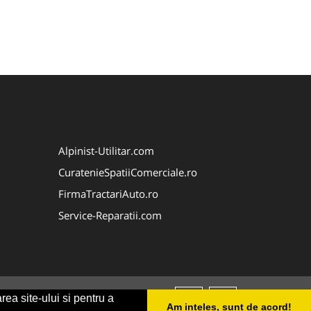
Alpinist-Utilitar.com
CuratenieSpatiiComerciale.ro
FirmaTractariAuto.ro
Service-Reparatii.com
rea site-ului si pentru a
Am inteles, sunt de acord!