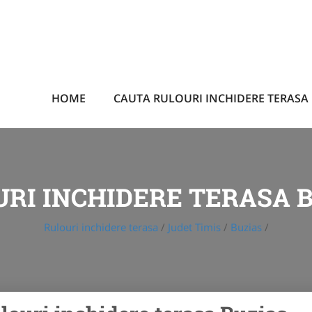
HOME
CAUTA RULOURI INCHIDERE TERASA
RI INCHIDERE TERASA 
Rulouri inchidere terasa
/
Judet Timis
/
Buzias
/