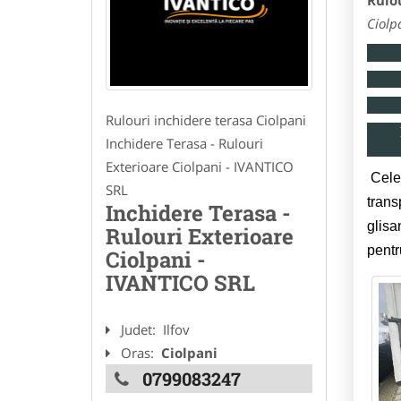
Rulou
Ciolp
Rulouri inchidere terasa Ciolpani
Inchidere Terasa - Rulouri
Exterioare Ciolpani - IVANTICO
Cele 
SRL
trans
Inchidere Terasa -
glisa
Rulouri Exterioare
pentr
Ciolpani -
IVANTICO SRL
Judet:
Ilfov
Oras:
Ciolpani
0799083247