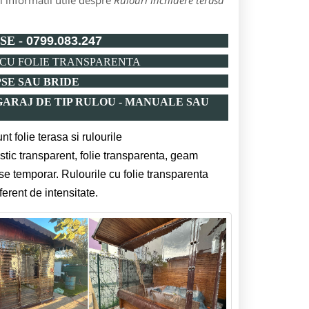
 informatii utile despre
Rulouri inchidere terasa
SE -
0799.083.247
E CU FOLIE TRANSPARENTA
SE SAU BRIDE
GARAJ DE TIP RULOU - MANUALE SAU
t folie terasa si rulourile
stic transparent, folie transparenta, geam
hise temporar.
Rulourile cu folie transparenta
ferent de intensitate.