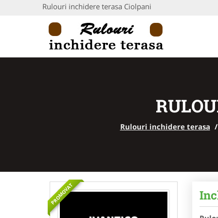
Rulouri inchidere terasa Ciolpani
RULOUR
Rulouri inchidere terasa
PROMOVAT
Inc