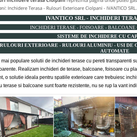
ri inchidere terasa Ciolpani
reprezinta pagina unde puteti gasi
ani
: Inchidere Terasa - Rulouri Exterioare Ciolpani - IVANTICO SRL.
IVANTICO SRL - INCHIDERI TERA
INCHIDERI TERASE - FOISOARE - BALCOAN
SISTEME DE INCHIDERE CU CAP
RULOURI EXTERIOARE - RULOURI ALUMINIU - USI DE 
AUTOMATE
mai populare solutii de inchideri terase cu pereti transparenti sun
parente.
Realizam inchideri de terase, balcoane, foisoare cu pla
nt, o solutie ideala pentru spatiile exterioare care trebuiesc inc
u terase si balcoane sunt foarte rezistente, nu se rup la vant indi