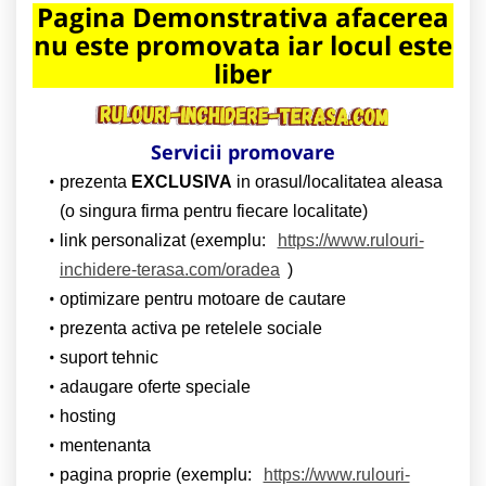
Pagina Demonstrativa afacerea
nu este promovata iar locul este
liber
Servicii promovare
prezenta
EXCLUSIVA
in orasul/localitatea aleasa
(o singura firma pentru fiecare localitate)
link personalizat (exemplu:
https://www.rulouri-
inchidere-terasa.com/oradea
)
optimizare pentru motoare de cautare
prezenta activa pe retelele sociale
suport tehnic
adaugare oferte speciale
hosting
mentenanta
pagina proprie (exemplu:
https://www.rulouri-