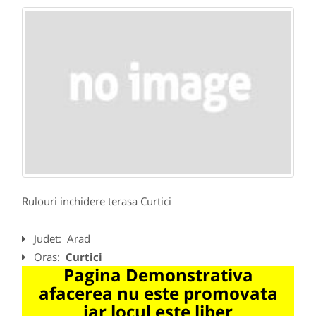
Rulouri inchidere terasa Curtici
Judet:
Arad
Oras:
Curtici
Pagina Demonstrativa
afacerea nu este promovata
iar locul este liber