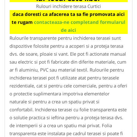
Rulouri inchidere terasa Curtici
daca doresti ca afacerea ta sa fie promovata aici
te rugam
contacteaza-ne completand formularul
de aici
Rulourile transparente pentru inchiderea terasei sunt
dispozitive folosite pentru a acoperi si a proteja terasa
dvs. de soare, ploaie si vant. Ele pot fi actionate manual
sau electric si pot fi fabricate din diferite materiale, cum
ar fi aluminiu, PVC sau material textil. Rulourile pentru
inchiderea terasei pot fi utilizate atat pentru terasele
rezidentiale, cat si pentru cele comerciale, pentru a oferi
o protectie suplimentara impotriva elementelor
naturale si pentru a crea un spatiu privat si
confortabil. Inchiderea terasei cu folie transparenta este
o solutie practica si ieftina pentru a proteja terasa dvs.
de intemperii si a crea un spatiu mai privat. Folia
transparenta este instalata pe cadrul terasei si poate fi