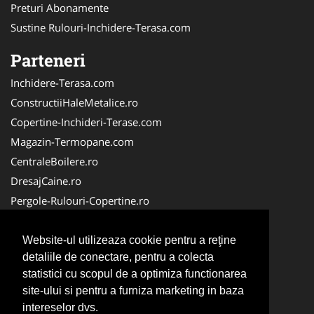
Preturi Abonamente
Sustine Rulouri-Inchidere-Terasa.com
Parteneri
Inchidere-Terasa.com
ConstructiiHaleMetalice.ro
Copertine-Inchideri-Terase.com
Magazin-Termopane.com
CentraleBoilere.ro
DresajCaine.ro
Pergole-Rulouri-Copertine.ro
ServiciiAlpinism.ro
Alpinist-Utilitar.com
Website-ul utilizeaza cookie pentru a reţine
detaliile de conectare, pentru a colecta
CuratenieSpatiiComerciale.ro
statistici cu scopul de a optimiza functionarea
FirmaTractariAuto.ro
site-ului si pentru a furniza marketing in baza
Service-Reparatii.com
intereselor dvs.