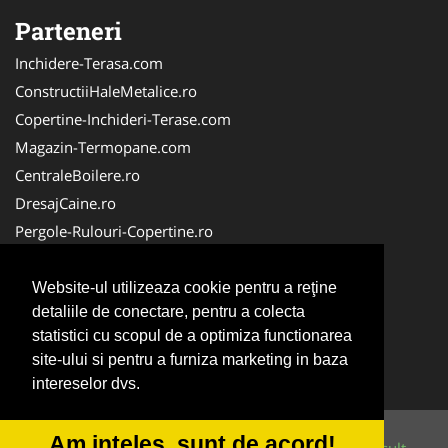
Parteneri
Inchidere-Terasa.com
ConstructiiHaleMetalice.ro
Copertine-Inchideri-Terase.com
Magazin-Termopane.com
CentraleBoilere.ro
DresajCaine.ro
Pergole-Rulouri-Copertine.ro
ServiciiAlpinism.ro
Alpinist-Utilitar.com
Website-ul utilizeaza cookie pentru a reţine
detaliile de conectare, pentru a colecta
CuratenieSpatiiComerciale.ro
statistici cu scopul de a optimiza functionarea
FirmaTractariAuto.ro
site-ului si pentru a furniza marketing in baza
Service-Reparatii.com
intereselor dvs.
Am inteles, sunt de acord!