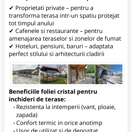
✔ Proprietati private – pentru a
transforma terasa intr-un spatiu protejat
tot timpul anului
✔ Cafenele si restaurante – pentru
amenajarea teraselor si zonelor de fumat
✔ Hoteluri, pensiuni, baruri – adaptata
perfect stilului si arhitecturii cladirii
Beneficiile foliei cristal pentru
inchideri de terase:
Rezistenta la intemperii (vant, ploaie,
zapada)
Confort termic in orice anotimp
Usor de utilizat si de depozitat