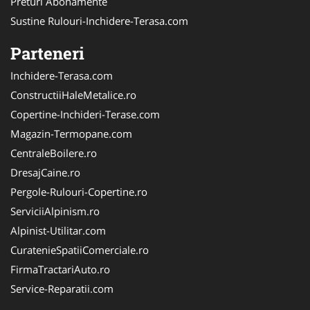
Preturi Abonamente
Sustine Rulouri-Inchidere-Terasa.com
Parteneri
Inchidere-Terasa.com
ConstructiiHaleMetalice.ro
Copertine-Inchideri-Terase.com
Magazin-Termopane.com
CentraleBoilere.ro
DresajCaine.ro
Pergole-Rulouri-Copertine.ro
ServiciiAlpinism.ro
Alpinist-Utilitar.com
CuratenieSpatiiComerciale.ro
FirmaTractariAuto.ro
Service-Reparatii.com