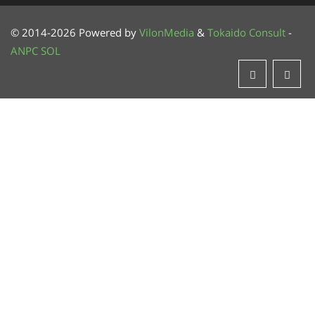
© 2014-2026 Powered by
VilonMedia
&
Tokaido Consult
-
ANPC
SOL