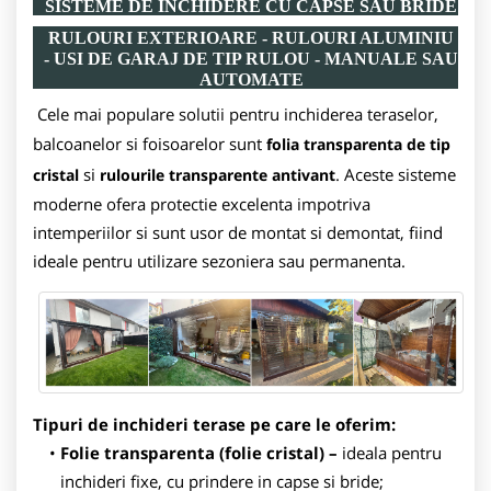
SISTEME DE INCHIDERE CU CAPSE SAU BRIDE
RULOURI EXTERIOARE - RULOURI ALUMINIU
- USI DE GARAJ DE TIP RULOU - MANUALE SAU
AUTOMATE
Cele mai populare solutii pentru inchiderea teraselor,
balcoanelor si foisoarelor sunt
folia transparenta de tip
si
. Aceste sisteme
cristal
rulourile transparente antivant
moderne ofera protectie excelenta impotriva
intemperiilor si sunt usor de montat si demontat, fiind
ideale pentru utilizare sezoniera sau permanenta.
Tipuri de inchideri terase pe care le oferim:
Folie transparenta (folie cristal) –
ideala pentru
inchideri fixe, cu prindere in capse si bride;