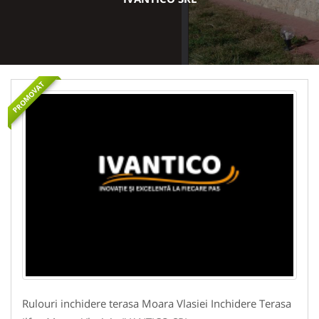
PROMOVAT
Rulouri inchidere terasa Moara Vlasiei Inchidere Terasa