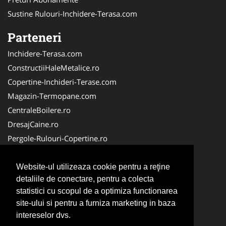
Sustine Rulouri-Inchidere-Terasa.com
Parteneri
Inchidere-Terasa.com
ConstructiiHaleMetalice.ro
Copertine-Inchideri-Terase.com
Magazin-Termopane.com
CentraleBoilere.ro
DresajCaine.ro
Pergole-Rulouri-Copertine.ro
ServiciiAlpinism.ro
Alpinist-Utilitar.com
Website-ul utilizeaza cookie pentru a reţine
detaliile de conectare, pentru a colecta
CuratenieSpatiiComerciale.ro
statistici cu scopul de a optimiza functionarea
FirmaTractariAuto.ro
site-ului si pentru a furniza marketing in baza
Service-Reparatii.com
intereselor dvs.