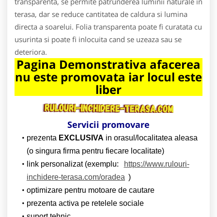
transparenta, se permite patrunderea luminii naturale in
terasa, dar se reduce cantitatea de caldura si lumina
directa a soarelui. Folia transparenta poate fi curatata cu
usurinta si poate fi inlocuita cand se uzeaza sau se
deteriora.
Pagina Demonstrativa afacerea
nu este promovata iar locul este
liber
Servicii promovare
prezenta
EXCLUSIVA
in orasul/localitatea aleasa
(o singura firma pentru fiecare localitate)
link personalizat (exemplu:
https://www.rulouri-
inchidere-terasa.com/oradea
)
optimizare pentru motoare de cautare
prezenta activa pe retelele sociale
suport tehnic