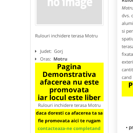
Rulo
Motr
dvs. d
alumi
si pe
Rulouri inchidere terasa Motru
spati
teras
Judet:
Gorj
fixat
Oras:
Motru
exter
Pagina
canti
Demonstrativa
cand 
afacerea nu este
P
promovata
iar locul este liber
Rulouri inchidere terasa Motru
daca doresti ca afacerea ta sa
fie promovata aici te rugam
p
contacteaza-ne completand