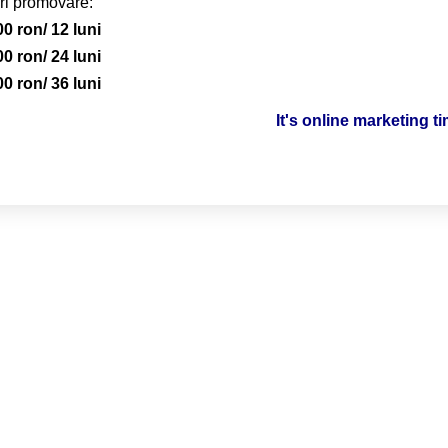
ri promovare:
00 ron/ 12 luni
00 ron/ 24 luni
00 ron/ 36 luni
It's online marketing t