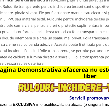
uri inchidere terasa Motru
reprezinta pagina unde puteti gasi i
u
. Rulourile transparente pentru inchiderea terasei sunt dispozitive
e soare, ploaie si vant. Ele pot fi actionate manual sau electric si p
niu, PVC sau material textil. Rulourile pentru inchiderea terasei pot 
ntru cele comerciale, pentru a oferi o protectie suplimentara impo
u privat si confortabil. Inchiderea terasei cu folie transparenta este
a dvs. de intemperii si a crea un spatiu mai privat. Folia transparen
a cu cleme sau cu banda adeziva. Aceasta poate fi utilizata pentru a 
iorul locuintei. Folosind folie transparenta, se permite patrundere
tatea de caldura si lumina directa a soarelui. Folia transparenta poa
se uzeaza sau se deteriora.
agina Demonstrativa afacerea nu este
liber
Servicii promovar
rezenta
EXCLUSIVA
in orasul/localitatea aleasa (o singura firma