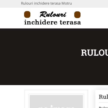
Rulouri inchidere terasa Motru
RULOU
Rul