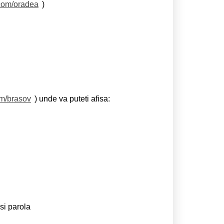
.com/oradea
)
om/brasov
) unde va puteti afisa:
si parola