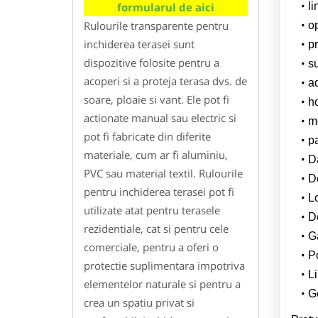
l
formularul de aici
Rulourile transparente pentru
o
inchiderea terasei sunt
pr
dispozitive folosite pentru a
su
acoperi si a proteja terasa dvs. de
a
soare, ploaie si vant. Ele pot fi
h
actionate manual sau electric si
m
pot fi fabricate din diferite
p
materiale, cum ar fi aluminiu,
Da
PVC sau material textil. Rulourile
D
pentru inchiderea terasei pot fi
L
utilizate atat pentru terasele
De
rezidentiale, cat si pentru cele
G
comerciale, pentru a oferi o
Po
protectie suplimentara impotriva
Li
elementelor naturale si pentru a
Ge
crea un spatiu privat si