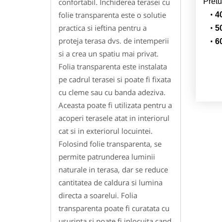
Pretu
confortabil. Inchiderea terasei cu
folie transparenta este o solutie
4
practica si ieftina pentru a
5
proteja terasa dvs. de intemperii
6
si a crea un spatiu mai privat.
Folia transparenta este instalata
pe cadrul terasei si poate fi fixata
cu cleme sau cu banda adeziva.
Aceasta poate fi utilizata pentru a
acoperi terasele atat in interiorul
cat si in exteriorul locuintei.
Folosind folie transparenta, se
permite patrunderea luminii
naturale in terasa, dar se reduce
cantitatea de caldura si lumina
directa a soarelui. Folia
transparenta poate fi curatata cu
usurinta si poate fi inlocuita cand