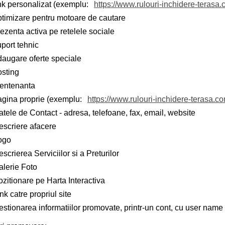
ink personalizat (exemplu:
https://www.rulouri-inchidere-terasa
ptimizare pentru motoare de cautare
ezenta activa pe retelele sociale
port tehnic
daugare oferte speciale
osting
entenanta
agina proprie (exemplu:
https://www.rulouri-inchidere-terasa.c
tele de Contact - adresa, telefoane, fax, email, website
escriere afacere
ogo
scrierea Serviciilor si a Preturilor
alerie Foto
zitionare pe Harta Interactiva
nk catre propriul site
stionarea informatiilor promovate, printr-un cont, cu user name 