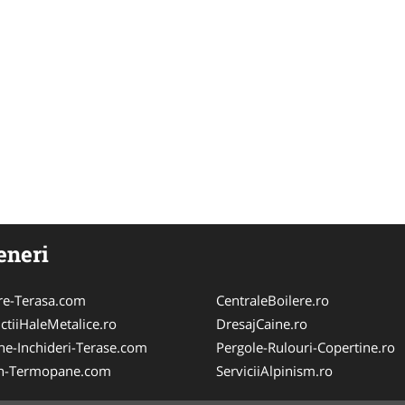
eneri
re-Terasa.com
CentraleBoilere.ro
ctiiHaleMetalice.ro
DresajCaine.ro
ne-Inchideri-Terase.com
Pergole-Rulouri-Copertine.ro
n-Termopane.com
ServiciiAlpinism.ro