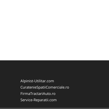
Alpinist-Utilitar.com
CuratenieSpatiiComerciale.ro
FirmaTractariAuto.ro
Service-Reparatii.com