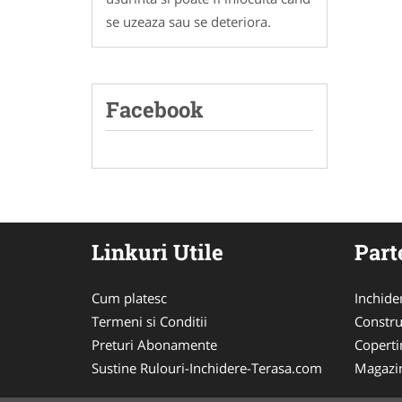
se uzeaza sau se deteriora.
Facebook
Linkuri Utile
Part
Cum platesc
Inchide
Termeni si Conditii
Constru
Preturi Abonamente
Coperti
Sustine Rulouri-Inchidere-Terasa.com
Magazi