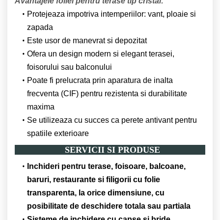
Avantajele foliei pentru terase tip cristal:
Protejeaza impotriva intemperiilor: vant, ploaie si
zapada
Este usor de manevrat si depozitat
Ofera un design modern si elegant terasei,
foisorului sau balconului
Poate fi prelucrata prin aparatura de inalta
frecventa (CIF) pentru rezistenta si durabilitate
maxima
Se utilizeaza cu succes ca perete antivant pentru
spatiile exterioare
SERVICII SI PRODUSE
Inchideri pentru terase, foisoare, balcoane,
baruri, restaurante si filigorii cu folie
transparenta, la orice dimensiune, cu
posibilitate de deschidere totala sau partiala
Sisteme de inchidere cu capse si bride,