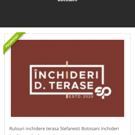
PROMOVAT
Rulouri inchidere terasa Stefanesti Botosani Inchideri