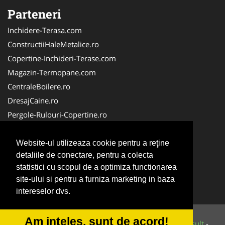
Parteneri
Inchidere-Terasa.com
ConstructiiHaleMetalice.ro
Copertine-Inchideri-Terase.com
Magazin-Termopane.com
CentraleBoilere.ro
DresajCaine.ro
Pergole-Rulouri-Copertine.ro
ServiciiAlpinism.ro
Alpinist-Utilitar.com
Website-ul utilizeaza cookie pentru a reţine
detaliile de conectare, pentru a colecta
CuratenieSpatiiComerciale.ro
statistici cu scopul de a optimiza functionarea
FirmaTractariAuto.ro
site-ului si pentru a furniza marketing in baza
Service-Reparatii.com
intereselor dvs.
Am inteles, sunt de acord!
© 2014-2026 Powered by
VilonMedia
&
Tokaido Consult
-