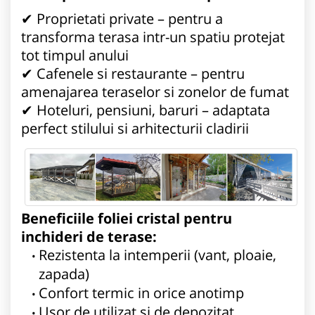
✔ Proprietati private – pentru a
transforma terasa intr-un spatiu protejat
tot timpul anului
✔ Cafenele si restaurante – pentru
amenajarea teraselor si zonelor de fumat
✔ Hoteluri, pensiuni, baruri – adaptata
perfect stilului si arhitecturii cladirii
Beneficiile foliei cristal pentru
inchideri de terase:
Rezistenta la intemperii (vant, ploaie,
zapada)
Confort termic in orice anotimp
Usor de utilizat si de depozitat