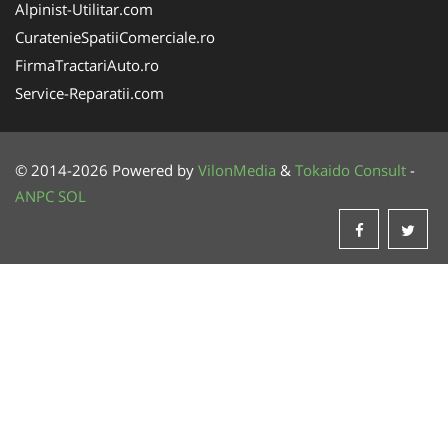
Alpinist-Utilitar.com
CuratenieSpatiiComerciale.ro
FirmaTractariAuto.ro
Service-Reparatii.com
© 2014-2026 Powered by
VilonMedia
&
Tokaido Consult
-
ANPC
SOL